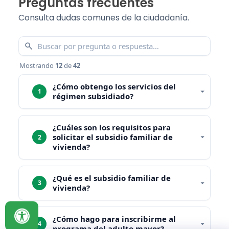
Preguntas frecuentes
Consulta dudas comunes de la ciudadanía.
Mostrando
12
de
42
¿Cómo obtengo los servicios del
1
régimen subsidiado?
¿Cuáles son los requisitos para
solicitar el subsidio familiar de
2
vivienda?
¿Qué es el subsidio familiar de
3
vivienda?
¿Cómo hago para inscribirme al
4
programa del adulto mayor?