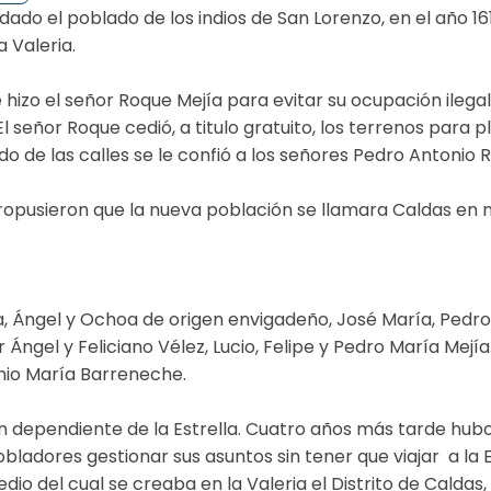
do el poblado de los indios de San Lorenzo, en el año 1616
a Valeria.
e hizo el señor Roque Mejía para evitar su ocupación ilegal
El señor Roque cedió, a titulo gratuito, los terrenos para
do de las calles se le confió a los señores Pedro Antonio
opusieron que la nueva población se llamara Caldas en 
rea, Ángel y Ochoa de origen envigadeño, José María, Pedro
 Ángel y Feliciano Vélez, Lucio, Felipe y Pedro María Mejía
onio María Barreneche.
ión dependiente de la Estrella. Cuatro años más tarde hub
pobladores gestionar sus asuntos sin tener que viajar a la E
dio del cual se creaba en la Valeria el Distrito de Cald