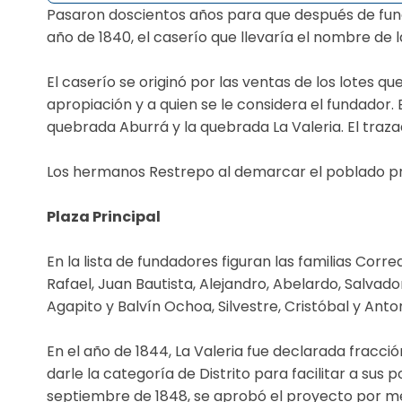
​Pasaron doscientos años para que después de funda
año de 1840, el caserío que llevaría el nombre de l
El caserío se originó por las ventas de los lotes qu
apropiación y a quien se le considera el fundador. 
quebrada Aburrá y la quebrada La Valeria. El traza
Los hermanos Restrepo al demarcar el poblado pr
Plaza Principal
En la lista de fundadores figuran las familias Cor
Rafael, Juan Bautista, Alejandro, Abelardo, Salvador
Agapito y Balvín Ochoa, Silvestre, Cristóbal y Ant
En el año de 1844, La Valeria fue declarada fracc
darle la categoría de Distrito para facilitar a sus 
septiembre de 1848, se aprobó el proyecto por me